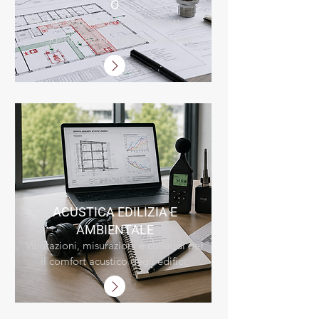
O
Progettazione e pratiche per attività
soggette alla prevenzione incendi.
ACUSTICA EDILIZIA E
AMBIENTALE
Valutazioni, misurazioni e collaudi per
il comfort acustico degli edifici.