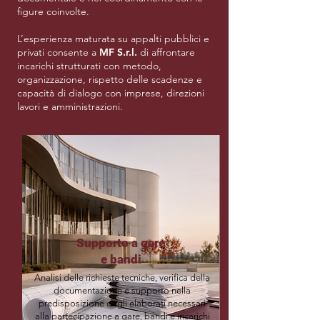
figure coinvolte.
​
L’esperienza maturata su appalti pubblici e
privati consente a
MF S.r.l.
di affrontare
incarichi strutturati con metodo,
organizzazione, rispetto delle scadenze e
capacità di dialogo con imprese, direzioni
lavori e amministrazioni.
Supporto a gare
e bandi
Analisi delle richieste tecniche, verifica della
documentazione e supporto nella
predisposizione degli elaborati necessari
alla partecipazione a gare, bandi e incarichi