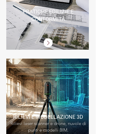
PRATICHE EDILIZIE
E
CONFORMITÀ
Pratiche, verifiche urbanistiche e
computi per interventi edilizi.
RILIEVI E MODELLAZIONE
3D
Rilievi laser scanner e drone, nuvole di
punti e modelli BIM.