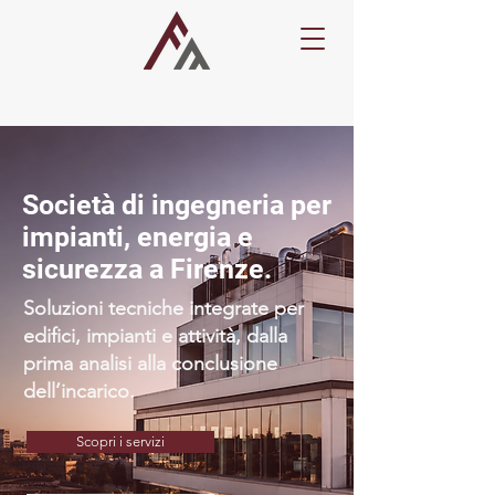
Società di ingegneria per
impianti, energia e
sicurezza a Firenze.
Soluzioni tecniche integrate per
edifici, impianti e attività, dalla
prima analisi alla conclusione
dell’incarico.
Scopri i servizi