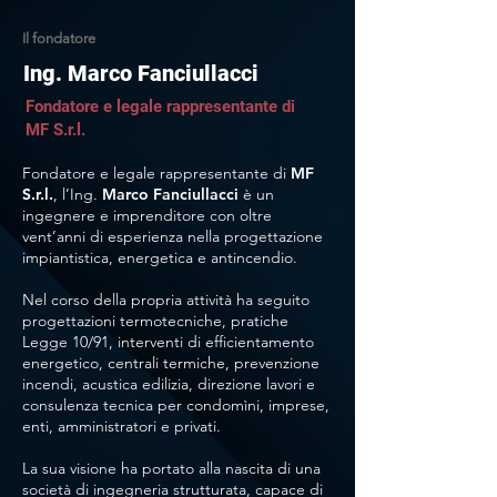
Il fondatore
Ing. Marco Fanciullacci
Fondatore e legale rappresentante di
MF S.r.l.
Fondatore e legale rappresentante di
MF
S.r.l.
, l’Ing.
Marco Fanciullacci
è un
ingegnere e imprenditore con oltre
vent’anni di esperienza nella progettazione
impiantistica, energetica e antincendio.
Nel corso della propria attività ha seguito
progettazioni termotecniche, pratiche
Legge 10/91, interventi di efficientamento
energetico, centrali termiche, prevenzione
incendi, acustica edilizia, direzione lavori e
consulenza tecnica per condomìni, imprese,
enti, amministratori e privati.
La sua visione ha portato alla nascita di una
società di ingegneria strutturata, capace di