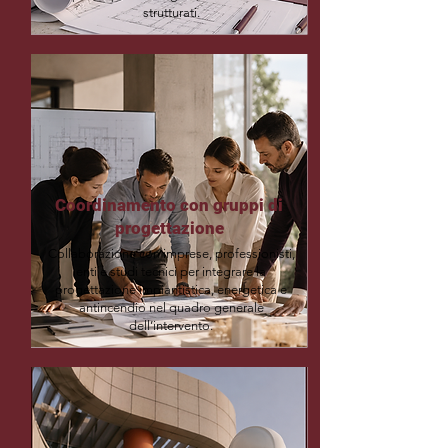
strutturati.
Coordinamento con gruppi di
progettazione
Collaborazione con imprese, professionisti,
enti e studi tecnici per integrare la
progettazione impiantistica, energetica e
antincendio nel quadro generale
dell’intervento.